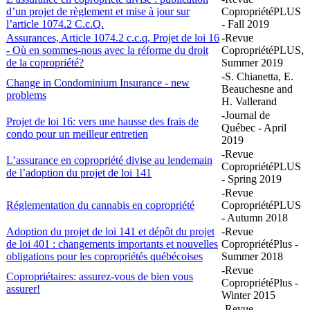
d’un projet de règlement et mise à jour sur
CopropriétéPLUS
l’article 1074.2 C.c.Q.
- Fall 2019
Assurances, Article 1074.2 c.c.q, Projet de loi 16
-Revue
- Où en sommes-nous avec la réforme du droit
CopropriétéPLUS,
de la copropriété?
Summer 2019
-S. Chianetta, E.
Change in Condominium Insurance - new
Beauchesne and
problems
H. Vallerand
-Journal de
Projet de loi 16: vers une hausse des frais de
Québec - April
condo pour un meilleur entretien
2019
-Revue
L’assurance en copropriété divise au lendemain
CopropriétéPLUS
de l’adoption du projet de loi 141
- Spring 2019
-Revue
Réglementation du cannabis en copropriété
CopropriétéPLUS
- Autumn 2018
Adoption du projet de loi 141 et dépôt du projet
-Revue
de loi 401 : changements importants et nouvelles
CopropriétéPlus -
obligations pour les copropriétés québécoises
Summer 2018
-Revue
Copropriétaires: assurez-vous de bien vous
CopropriétéPlus -
assurer!
Winter 2015
-Revue