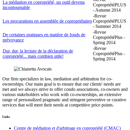
La médiation en copropriété, un outil devenu
CopropriétéPLUS
incontournable
- Autumn 2014
-Revue
Les procurations en assemblée de copropriétaires
CopropriétéPLUS
- Summer 2014
-Revue
De certaines pratiques en matière de fonds de
CopropriétéPlus -
prévoyance
Spring 2014
-Revue
Dur, dur, la lecture de la déclaration de
CopropriétéPlus -
copropriété... mais combien utile!
Spring 2014
Our firm specializes in law, mediation and arbitration for co-
ownerships. Our main goal is to ensure that our clients' needs are
met and we always strive to offer condo associations, co-owners and
various stakeholders who work with co-ownerships, an extensive
range of personalized pragmatic and stringent preventive or curative
services that will meet their needs at competitive price points.
Links
Centre de médiation et d'arbitrage en copropriété (CMAC)