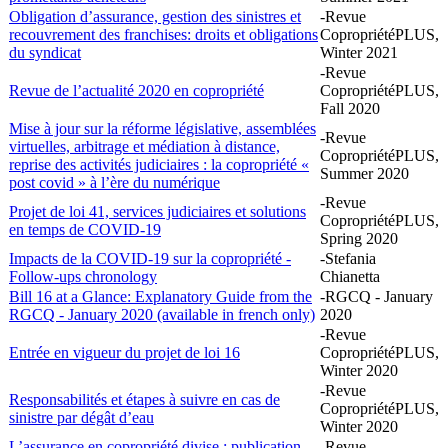
Obligation d’assurance, gestion des sinistres et
-Revue
recouvrement des franchises: droits et obligations
CopropriétéPLUS,
du syndicat
Winter 2021
-Revue
Revue de l’actualité 2020 en copropriété
CopropriétéPLUS,
Fall 2020
Mise à jour sur la réforme législative, assemblées
-Revue
virtuelles, arbitrage et médiation à distance,
CopropriétéPLUS,
reprise des activités judiciaires : la copropriété «
Summer 2020
post covid » à l’ère du numérique
-Revue
Projet de loi 41, services judiciaires et solutions
CopropriétéPLUS,
en temps de COVID-19
Spring 2020
Impacts de la COVID-19 sur la copropriété -
-Stefania
Follow-ups chronology
Chianetta
Bill 16 at a Glance: Explanatory Guide from the
-RGCQ - January
RGCQ - January 2020 (available in french only)
2020
-Revue
Entrée en vigueur du projet de loi 16
CopropriétéPLUS,
Winter 2020
-Revue
Responsabilités et étapes à suivre en cas de
CopropriétéPLUS,
sinistre par dégât d’eau
Winter 2020
L’assurance en copropriété divise : publication
-Revue