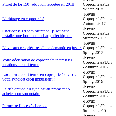
Projet de loi 150: adoption reportée en 2018
CopropriétéPlus -
Winter 2018
-Revue
L'arbitrage en copropriété
CopropriétéPlus -
Autumn 2017
-Revue
Cher conseil d'administration, je souhaite
CopropriétéPlus -
installer une borne de recharge électrique...
Summer 2017
-Revue
L'avis aux propriétaires d'une demande en justice
CopropriétéPlus -
Spring 2017
-Revue
Votre déclaration de copropriété interdit les
CopropriétéPLUS
locations à court terme
- Autumn 2016
-Revue
Location à court terme en copropriété divise :
CopropriétéPlus -
votre syndicat est-il impuissant ?
Spring 2016
-Revue
La déclaration du syndicat au promettant-
CopropriétéPLUS
acheteur ou son notaire
- Autumn 2015
-Revue
Permettre l'accès à chez soi
CopropriétéPlus -
Summer 2015
-Revue