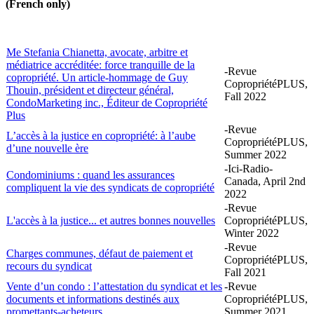
(French only)
Me Stefania Chianetta, avocate, arbitre et
médiatrice accréditée: force tranquille de la
-Revue
copropriété. Un article-hommage de Guy
CopropriétéPLUS,
Thouin, président et directeur général,
Fall 2022
CondoMarketing inc., Éditeur de Copropriété
Plus
-Revue
L’accès à la justice en copropriété: à l’aube
CopropriétéPLUS,
d’une nouvelle ère
Summer 2022
-Ici-Radio-
Condominiums : quand les assurances
Canada, April 2nd
compliquent la vie des syndicats de copropriété
2022
-Revue
L'accès à la justice... et autres bonnes nouvelles
CopropriétéPLUS,
Winter 2022
-Revue
Charges communes, défaut de paiement et
CopropriétéPLUS,
recours du syndicat
Fall 2021
Vente d’un condo : l’attestation du syndicat et les
-Revue
documents et informations destinés aux
CopropriétéPLUS,
promettants-acheteurs
Summer 2021