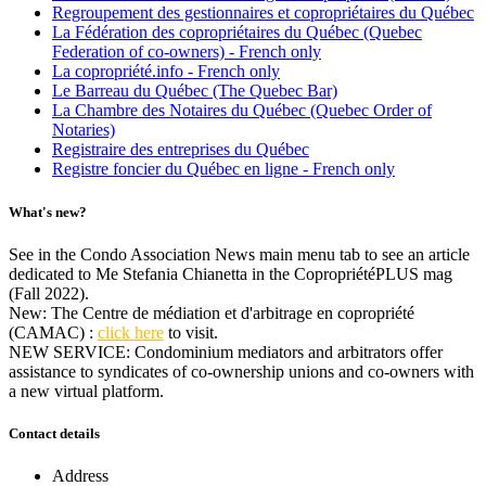
Regroupement des gestionnaires et copropriétaires du Québec
La Fédération des copropriétaires du Québec (Quebec
Federation of co-owners) - French only
La copropriété.info - French only
Le Barreau du Québec (The Quebec Bar)
La Chambre des Notaires du Québec (Quebec Order of
Notaries)
Registraire des entreprises du Québec
Registre foncier du Québec en ligne - French only
What's new?
See in the Condo Association News main menu tab to see an article
dedicated to Me Stefania Chianetta in the CopropriétéPLUS mag
(Fall 2022).
New: The Centre de médiation et d'arbitrage en copropriété
(CAMAC) :
click here
to visit.
NEW SERVICE: Condominium mediators and arbitrators offer
assistance to syndicates of co-ownership unions and co-owners with
a new virtual platform.
Contact details
Address